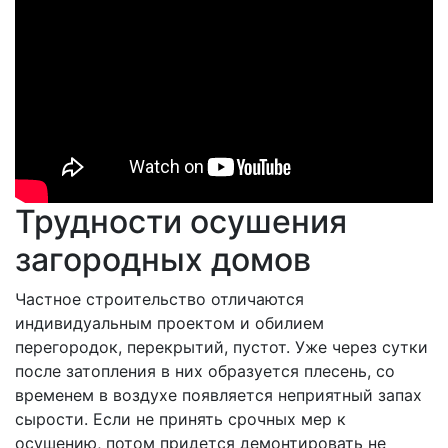
прихованих комісій? Актуальні пропозиції з максим
для нових клієнтів зібрані за посиланням
https://walle
де можна знайти позики під мінімальний відсоток. Це 
хто хоче протестувати сервіс або швидко перехопит
наступних надходжень. Весь процес оформлення відб
значно економить ваш час та дозволяє уникнути відві
Трудности осушения
загородных домов
Частное строительство отличаются
индивидуальным проектом и обилием
перегородок, перекрытий, пустот. Уже через сутки
после затопления в них образуется плесень, со
временем в воздухе появляется неприятный запах
сырости. Если не принять срочных мер к
осушению, потом придется демонтировать не